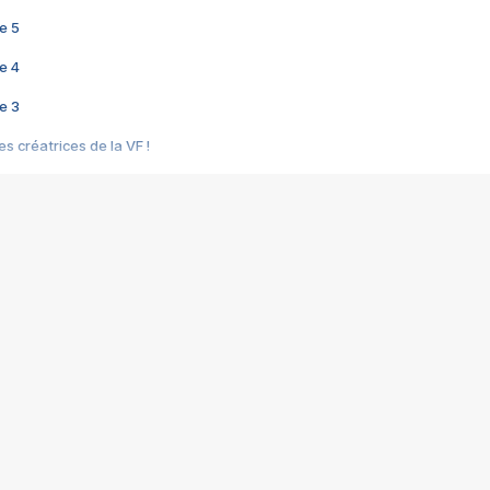
e 5
e 4
e 3
s créatrices de la VF !
e 2
e 1
e Mektoub My Love arrive enfin ! Rencontre avec Shaïn Boumedine et Sal
i : après Toni en famille
elle réalise le bouleversant Dites lui que je l'aime
ais ! Rencontre autour de Vie privée de Rebecca Zlotowski
 de Marguerite, Grave... Rencontre avec Ella Rumpf
 Les Rêveurs, un film intime sur la santé mentale