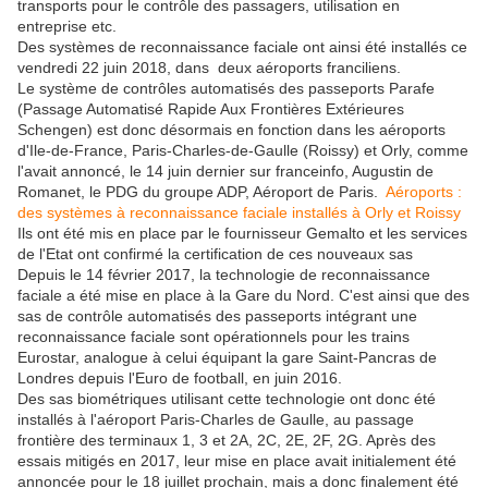
transports pour le contrôle des passagers, utilisation en
entreprise etc.
Des systèmes de reconnaissance faciale ont ainsi été installés ce
vendredi 22 juin 2018, dans deux aéroports franciliens.
Le système de contrôles automatisés des passeports Parafe
(Passage Automatisé Rapide Aux Frontières Extérieures
Schengen) est donc désormais en fonction dans les aéroports
d'Ile-de-France, Paris-Charles-de-Gaulle (Roissy) et Orly, comme
l'avait annoncé, le 14 juin dernier sur franceinfo, Augustin de
Romanet, le PDG du groupe ADP, Aéroport de Paris.
Aéroports :
des systèmes à reconnaissance faciale installés à Orly et Roissy
Ils ont été mis en place par le fournisseur Gemalto et les services
de l'Etat ont confirmé la certification de ces nouveaux sas
Depuis le 14 février 2017, la technologie de reconnaissance
faciale a été mise en place à la Gare du Nord. C'est ainsi que des
sas de contrôle automatisés des passeports intégrant une
reconnaissance faciale sont opérationnels pour les trains
Eurostar, analogue à celui équipant la gare Saint-Pancras de
Londres depuis l'Euro de football, en juin 2016.
Des sas biométriques utilisant cette technologie ont donc été
installés à l'aéroport Paris-Charles de Gaulle, au passage
frontière des terminaux 1, 3 et 2A, 2C, 2E, 2F, 2G. Après des
essais mitigés en 2017, leur mise en place avait initialement été
annoncée pour le 18 juillet prochain, mais a donc finalement été