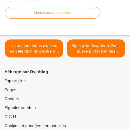
Ajouter un commentaire
< Les personnes placées
Banksy ou Invader à Paris:
en détention provisoire ont
quelle protection des
le droit de correspondre par
oeuvres de street art en
écrit avec toute personne
France ? >
de leur choix: la décision du
Hébergé par Overblog
Conseil constitutionnel du
22 juin 2018
Top articles
Pages
Contact
Signaler un abus
C.G.U.
Cookies et données personnelles