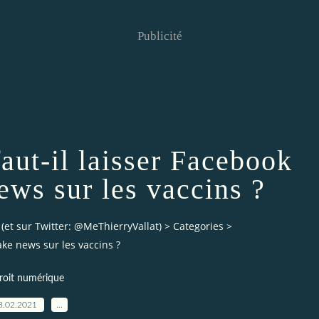
Publicité
faut-il laisser Facebook
news sur les vaccins ?
 (et sur Twitter: @MeThierryVallat)
>
Categories
>
fake news sur les vaccins ?
roit numérique
8.02.2021
…