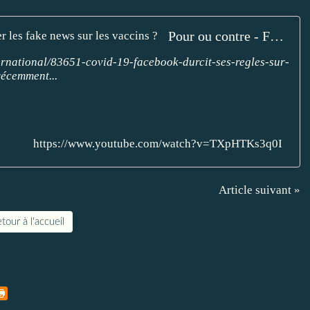
Pour ou contre - Faut-il laisser Facebook filtrer les fake news sur les vaccins ?
ternational/83651-covid-19-facebook-durcit-ses-regles-sur-
écemment...
https://www.youtube.com/watch?v=TXpHTKs3q0I
Article suivant »
tour à l'accueil