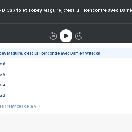
 DiCaprio et Tobey Maguire, c'est lui ! Rencontre avec Dam
bey Maguire, c'est lui ! Rencontre avec Damien Witecka
e 6
e 5
e 4
e 3
s créatrices de la VF !
e 2
e 1