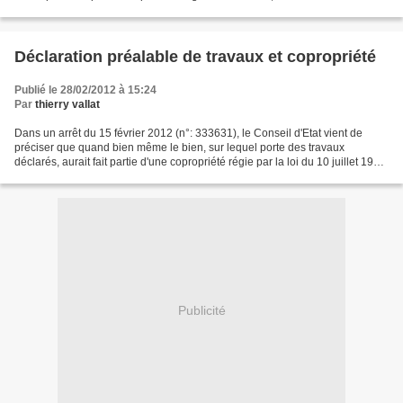
mesure, être informée de son droit...
Déclaration préalable de travaux et copropriété
Publié le 28/02/2012 à 15:24
Par
thierry vallat
Dans un arrêt du 15 février 2012 (n°: 333631), le Conseil d'Etat vient de
préciser que quand bien même le bien, sur lequel porte des travaux
déclarés, aurait fait partie d'une copropriété régie par la loi du 10 juillet 1965
fixant le statut de la copropriété...
Publicité