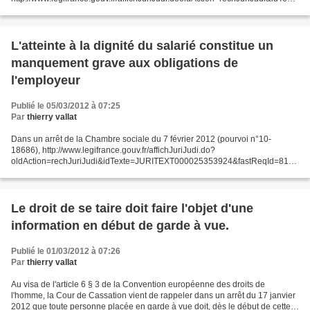
=JURITEXT000025216607&fastReqId=1921740625&fastPos=1...
L'atteinte à la dignité du salarié constitue un
manquement grave aux obligations de
l'employeur
Publié le 05/03/2012 à 07:25
Par
thierry vallat
Dans un arrêt de la Chambre sociale du 7 février 2012 (pourvoi n°10-
18686), http://www.legifrance.gouv.fr/affichJuriJudi.do?
oldAction=rechJuriJudi&idTexte=JURITEXT000025353924&fastReqId=8175
3649&fastPos=1 la Cour de Cassation vient de préciser que l'atteinte...
Le droit de se taire doit faire l'objet d'une
information en début de garde à vue.
Publié le 01/03/2012 à 07:26
Par
thierry vallat
Au visa de l'article 6 § 3 de la Convention européenne des droits de
l'homme, la Cour de Cassation vient de rappeler dans un arrêt du 17 janvier
2012 que toute personne placée en garde à vue doit, dès le début de cette