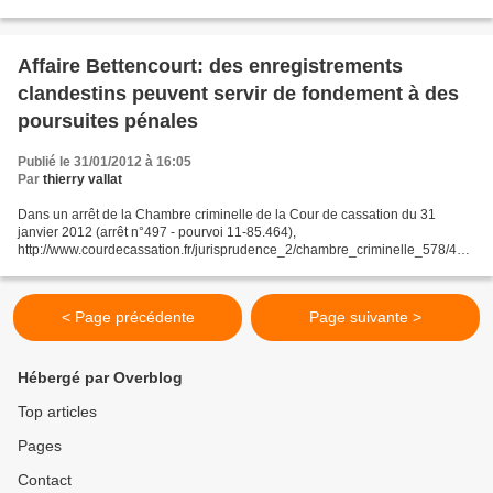
dès le 24 mars 2011(http://www.thierryvallatavocat.com/article-vers-un-
nouveau-delit-penal-de-fraude-en-matiere-de-sport-70089205.html)...
Affaire Bettencourt: des enregistrements
clandestins peuvent servir de fondement à des
poursuites pénales
Publié le 31/01/2012 à 16:05
Par
thierry vallat
Dans un arrêt de la Chambre criminelle de la Cour de cassation du 31
janvier 2012 (arrêt n°497 - pourvoi 11-85.464),
http://www.courdecassation.fr/jurisprudence_2/chambre_criminelle_578/497
_31_22097.html La Cour d'Appel de Bordeaux avait validé en juin...
< Page précédente
Page suivante >
Hébergé par Overblog
Top articles
Pages
Contact