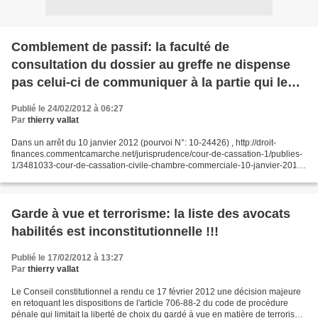
Comblement de passif: la faculté de
consultation du dossier au greffe ne dispense
pas celui-ci de communiquer à la partie qui le
demande le rapport communiqué au ministère
Publié le 24/02/2012 à 06:27
public.
Par
thierry vallat
Dans un arrêt du 10 janvier 2012 (pourvoi N°: 10-24426) , http://droit-
finances.commentcamarche.net/jurisprudence/cour-de-cassation-1/publies-
1/3481033-cour-de-cassation-civile-chambre-commerciale-10-janvier-2012-
10-24-426-publie-au-bulletin la Chambre...
Garde à vue et terrorisme: la liste des avocats
habilités est inconstitutionnelle !!!
Publié le 17/02/2012 à 13:27
Par
thierry vallat
Le Conseil constitutionnel a rendu ce 17 février 2012 une décision majeure
en retoquant les dispositions de l'article 706-88-2 du code de procédure
pénale qui limitait la liberté de choix du gardé à vue en matière de terrorisme