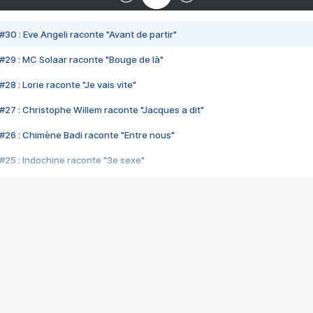
#30 : Eve Angeli raconte "Avant de partir"
#29 : MC Solaar raconte "Bouge de là"
28 : Lorie raconte "Je vais vite"
#27 : Christophe Willem raconte "Jacques a dit"
#26 : Chimène Badi raconte "Entre nous"
#25 : Indochine raconte "3e sexe"
#24 : Zaho raconte "C'est chelou"
#23 : Patrick Bruel raconte "Au café des délices"
#22 : Kyo raconte "Le chemin"
#21 : Nolwenn Leroy raconte "Cassé"
#20 : Patrick Hernandez raconte "Born to be alive"
#19 : Lorie raconte "Près de moi"