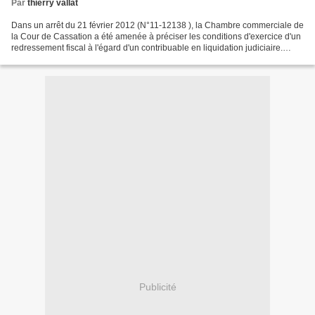
Par
thierry vallat
Dans un arrêt du 21 février 2012 (N°11-12138 ), la Chambre commerciale de
la Cour de Cassation a été amenée à préciser les conditions d'exercice d'un
redressement fiscal à l'égard d'un contribuable en liquidation judiciaire.
http://droit-finances.commentcamarche.net/jurisprudence/cour-de-cassation-
1/publies-1/3512154-cour-de-cassation-civile-chambre-commerciale-21-
fevrier-2012-11-12-138-publie-au-bulletin...
Publicité