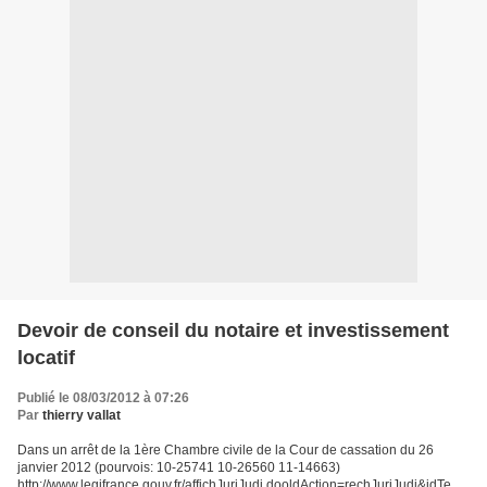
Devoir de conseil du notaire et investissement
locatif
Publié le 08/03/2012 à 07:26
Par
thierry vallat
Dans un arrêt de la 1ère Chambre civile de la Cour de cassation du 26
janvier 2012 (pourvois: 10-25741 10-26560 11-14663)
http://www.legifrance.gouv.fr/affichJuriJudi.dooldAction=rechJuriJudi&idTexte